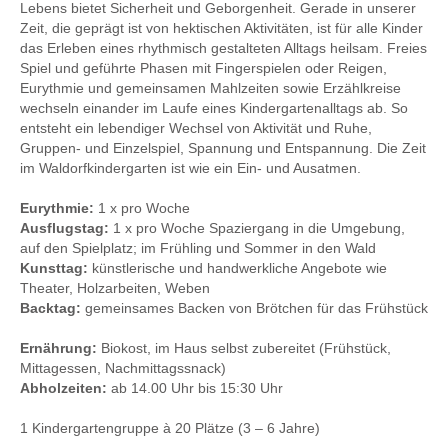
Lebens bietet Sicherheit und Geborgenheit. Gerade in unserer
Zeit, die geprägt ist von hektischen Aktivitäten, ist für alle Kinder
das Erleben eines rhythmisch gestalteten Alltags heilsam. Freies
Spiel und geführte Phasen mit Fingerspielen oder Reigen,
Eurythmie und gemeinsamen Mahlzeiten sowie Erzählkreise
wechseln einander im Laufe eines Kindergartenalltags ab. So
entsteht ein lebendiger Wechsel von Aktivität und Ruhe,
Gruppen- und Einzelspiel, Spannung und Entspannung. Die Zeit
im Waldorfkindergarten ist wie ein Ein- und Ausatmen.
Eurythmie:
1 x pro Woche
Ausflugstag:
1 x pro Woche Spaziergang in die Umgebung,
auf den Spielplatz; im Frühling und Sommer in den Wald
Kunsttag:
künstlerische und handwerkliche Angebote wie
Theater, Holzarbeiten, Weben
Backtag:
gemeinsames Backen von Brötchen für das Frühstück
Ernährung:
Biokost, im Haus selbst zubereitet (Frühstück,
Mittagessen, Nachmittagssnack)
Abholzeiten:
ab 14.00 Uhr bis 15:30 Uhr
1 Kindergartengruppe à 20 Plätze (3 – 6 Jahre)