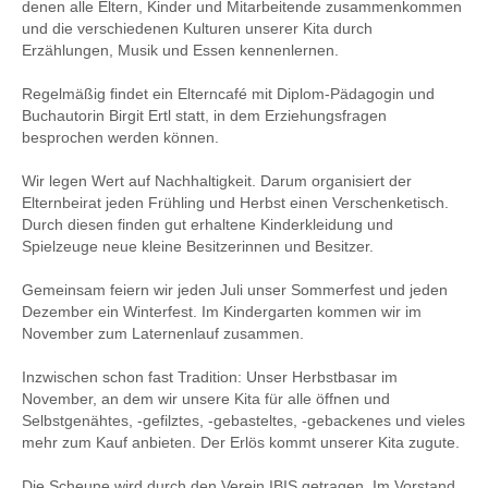
denen alle Eltern, Kinder und Mitarbeitende zusammenkommen
und die verschiedenen Kulturen unserer Kita durch
Erzählungen, Musik und Essen kennenlernen.
Regelmäßig findet ein Elterncafé mit Diplom-Pädagogin und
Buchautorin Birgit Ertl statt, in dem Erziehungsfragen
besprochen werden können.
Wir legen Wert auf Nachhaltigkeit. Darum organisiert der
Elternbeirat jeden Frühling und Herbst einen Verschenketisch.
Durch diesen finden gut erhaltene Kinderkleidung und
Spielzeuge neue kleine Besitzerinnen und Besitzer.
Gemeinsam feiern wir jeden Juli unser Sommerfest und jeden
Dezember ein Winterfest. Im Kindergarten kommen wir im
November zum Laternenlauf zusammen.
Inzwischen schon fast Tradition: Unser Herbstbasar im
November, an dem wir unsere Kita für alle öffnen und
Selbstgenähtes, -gefilztes, -gebasteltes, -gebackenes und vieles
mehr zum Kauf anbieten. Der Erlös kommt unserer Kita zugute.
Die Scheune wird durch den Verein IBIS getragen. Im Vorstand