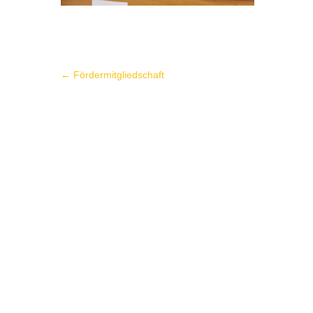
Post
←
Fördermitgliedschaft
navigation